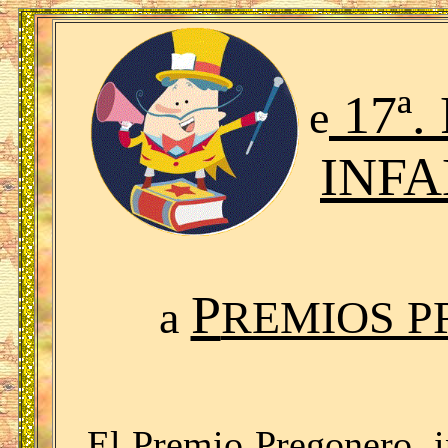
17ª.
e
INFA
P
a
REMIOS P
El Premio Pregonero, i