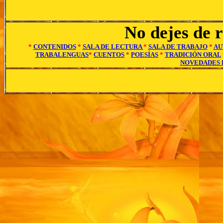
No dejes de r
*
CONTENIDOS
*
SALA DE LECTURA
*
SALA DE TRABAJO
*
AU
TRABALENGUAS
*
CUENTOS
*
POESÍAS
*
TRADICIÓN ORAL
NOVEDADES 