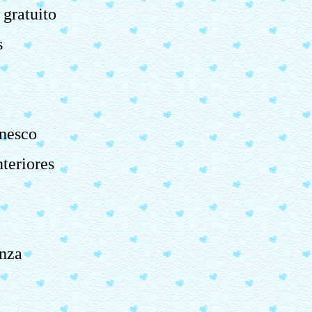
 gratuito
s
onesco
teriores
enza