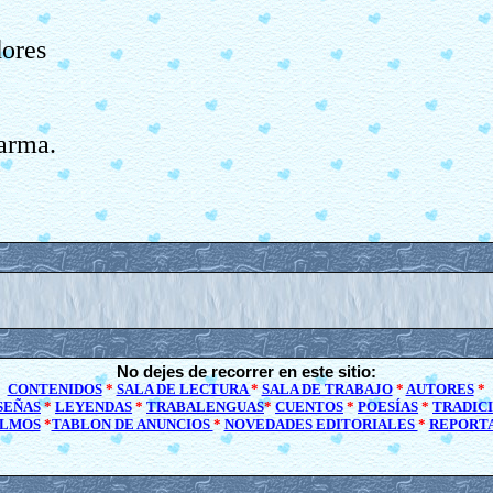
dores
larma.
No dejes de recorrer en este sitio:
CONTENIDOS
*
SALA DE LECTURA
*
SALA DE TRABAJO
*
AUTORES
*
SEÑAS
*
LEYENDAS
*
TRABALENGUAS
*
CUENTOS
*
POESÍAS
*
TRADIC
LMOS
*
TABLON DE ANUNCIOS
*
NOVEDADES EDITORIALES
*
REPORT