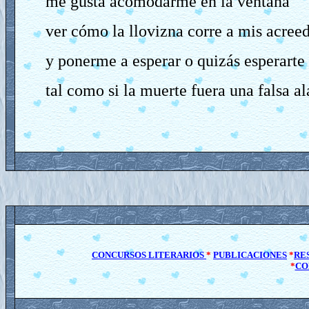
me gusta acomodarme en la ventana
ver cómo la llovizna corre a mis acree
y ponerme a esperar o quizás esperarte
tal como si la muerte fuera una falsa a
CONCURSOS LITERARIOS
*
PUBLICACIONES
*
RE
*
CO