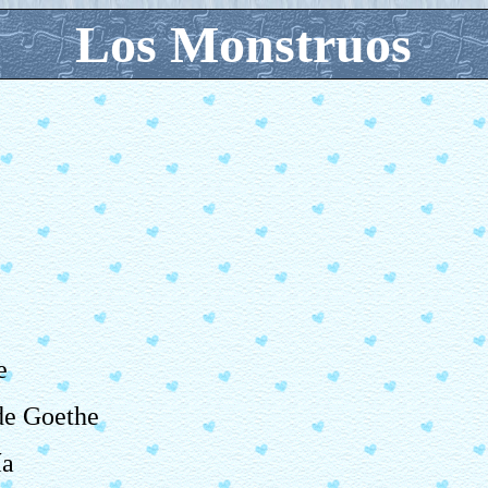
Los Monstruos
e
de Goethe
ía