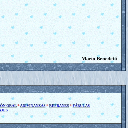
Mario Benedetti
IÓN ORAL
*
ADIVINANZAS
*
REFRANES
*
FÁBULAS
AJES